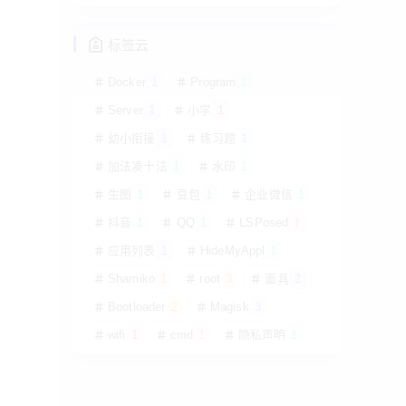
标签云
Docker
1
Program
1
Server
1
小学
1
幼小衔接
1
练习题
1
加法凑十法
1
水印
1
生图
1
豆包
1
企业微信
1
抖音
1
QQ
1
LSPosed
1
应用列表
1
HideMyApplist
1
Shamiko
1
root
3
面具
2
Bootloader
2
Magisk
3
wifi
1
cmd
1
隐私声明
1
关于
1
开启IPv6
1
P2P
启用UDP打
1
去除广告
1