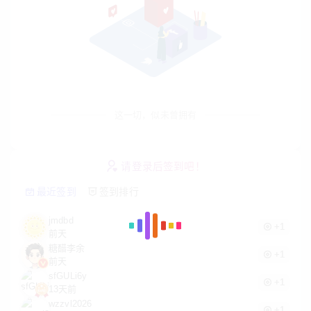
这一切，似未曾拥有
请登录后签到吧！
最近签到
签到排行
jmdbd
+1
前天
糖醋李余
+1
前天
sfGULi6y
+1
13天前
wzzvl2026
+1