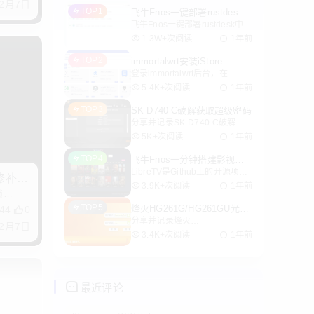
年2月7日
TOP1
飞牛Fnos一键部署rustdesk
飞牛Fnos一键部署rustdesk中继
中继服务器及API
服务器及API 1.登录飞牛Fnos，
1.3W+次阅读
1年前
打开“Docker”，左侧点击
TOP2
immortalwrt安装iStore
“Compose”,右上角点击“新增项
登录immortalwrt后台，在
目”，分别填入选择“项目名称”
/etc/opkg.conf 下面注释掉
5.4K+次阅读
1年前
option check_signature，在前
TOP3
SK-D740-C破解获取超级密码
面加个#号就可以了，istore的软
分享并记录SK-D740-C破解获
件源签名会失败
取超级密码的过程。
5K+次阅读
1年前
TOP4
飞牛Fnos一分钟搭建影视站Li
breTV
LibreTV是Github上的开源项
补 in
目，一个轻量级、免费的在线视
3.9K+次阅读
1年前
锁
频搜索与观看平台，提供来自多
TOP5
烽火HG261G/HG261GU光猫
44
0
个视频源的内容搜索与播放服
分享并记录烽火
超级密码获取方法
务。
年2月7日
HG261G/HG261GU光猫超级密
3.4K+次阅读
1年前
码获取方法。
最近评论