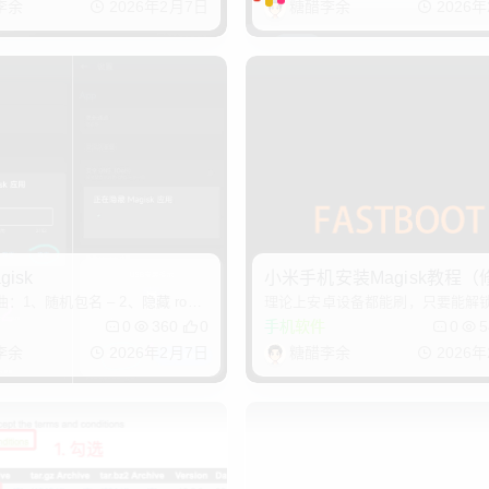
李余
2026年2月7日
糖醋李余
2026
gisk
小米手机安装Magisk教程（修
：1、随机包名 – 2、隐藏 root
理论上安卓设备都能刷，只要能解
it_boot.img）
应用列表-隐藏 Magisk
Bootloader
0
360
0
手机软件
0
5
李余
2026年2月7日
糖醋李余
2026