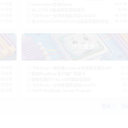
2
4个月前
immortalwrt安装iStore
5.4
3
5个月前
SK-D740-C破解获取超级密码
5
4
5个月前
飞牛Fnos一分钟搭建影视站LibreTV
3.9
5
5个月前
烽火HG261G/HG261GU光猫超级密码获取方
3.4
法
评论最多
1
3次点赞
飞牛Fnos一键部署rustdesk中继服务器及API
2
1次点赞
删除RustDesk客户端广告提示
3
0次点赞
破解创维DT741-csf光猫超级密码
4
0次点赞
飞牛Fnos一分钟搭建影视站LibreTV
5
FnOS RustDesk Server Program
0次点赞
更多
申