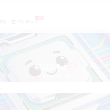
NEW
首页
避水印拼好图
欢迎参观本站
请多多支持小站
搜索热词：
RustDesk