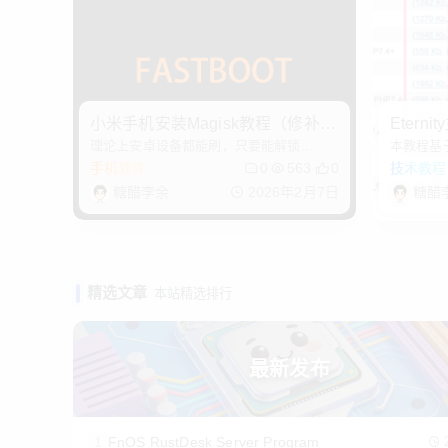
小米手机安装Magisk教程（修补 b
Eter
理论上安卓设备都能刷，只要能解锁
本教程基于
oot.img）
用
Bootloader 大致思路：解锁 Bootloader >
手机软件
0
563
0
技术教程
修补 boot.img > fastboot 刷入修补文件 本
糖醋李余
2026年2月7日
糖醋
教程
精选文章
本站精选排行
最新发布
1
FnOS RustDesk Server Program