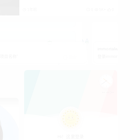
1.4K+
1
2025年8月6日
1年前
0
5K+
0
immortalwrt安装iStor
“项目名称”
登录immortalwrt后台
-- --:--
Hi！这里登录