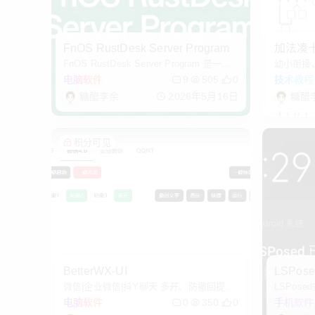
FnOS RustDesk Server Program
加法凑
FnOS RustDesk Server Program 是一款
幼小衔接
基于 RustDesk 的开源自托管远程桌面服
所示，一
电脑软件
9
505
0
技术教程
务器应用，专为飞牛 fnOS 平台设计。用
印。
糖醋李余
2026年5月16日
糖醋
户可以通过本应用搭建属于
积分可见
BetterWX-UI
LSPo
微信|企业微信|抖Y聊天 多开、防撤回提
LSPos
示、多账号免扫码登录的终极解决方案,使
电脑软件
0
350
0
手机软件
用软件可能导致功能限制、封号等行为。