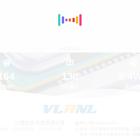
没有更多啦
164
138
9.4
注册用户
评论数目
总访问
计算机技术及使用分享
豫ICP备15025316号-4
本站一些文章来自互联网收集，仅
远相信，科技改变生活，分享永无止境。
本站一切资源不代表本站立场，如有