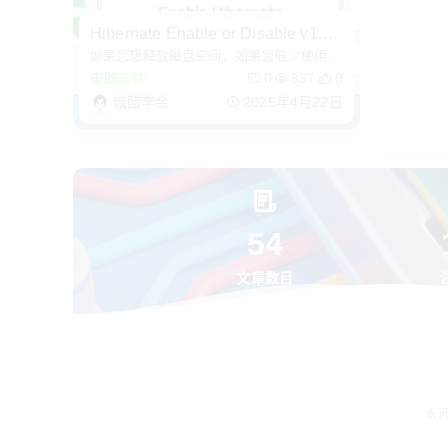
Hibernate Enable or Disable v1.5
如果您想释放磁盘空间，如果您很少使用系
（一键管理系统休眠）
统休眠，则可以禁用休眠功能，从而达到延
电脑软件
0
837
0
长SSD的寿命。
糖醋李余
2025年4月22日
54
文章数目
永