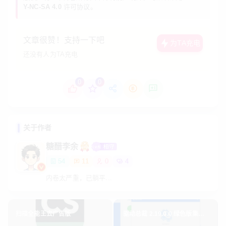
接进入程序了。删除掉安装原版时创建的桌面快捷
Y-NC-SA 4.0
许可协议。
方式，创建“小爱同学.exe”快捷方式来方便随时启
动。
文章很赞！支持一下吧
为TA充电
软件截图
还没有人为TA充电
0
0
关于作者
糖醋李余
54
11
0
4
内卷太严重，已躺平...
扫描全能王去广告版
驱动总裁 2.19.0.0 绿色版集成网
卡版、无需扫码、无广告