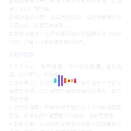
定制化情感声音：新增儿童音色和粤语选项，提供
更丰富的语音选择。
多模态融合交互：集成手势控制、童脸识别等多种
交互方式，增强用户体验。
智慧学习能力：提供AI翻译和AI课程表等学习辅助
功能，扩展了小爱同学的应用场景.
软件特色
1.个人中心：账号管理、个人信息管理、音箱管
理，简单明了、高效便捷
2.音乐电台：集浏览、搜索、频道管理于一体的综
合音乐服务，总之和音乐播放器相关的能力，这里
应有尽有
3.初始化设置：帮你快速便捷地给小米AI音箱配置
网络，填写使用中需要的个人信息，让AI更懂你
4.智能家居：呈现你能控制的小米旗下的智能硬件