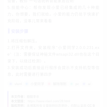
设备，教你“一句话玩转智能家居控制”
5.技能中心：帮你发现小爱已经集成的几十种能
力，你想要，我们就给。小爱的能力仍处于快速扩
充阶段，没事儿常来看看
安装步骤
1.将压缩包解压。
2.打开文件夹，安装程序"小爱同学2.0.0.231.ex
e"（注：需要保证神秘文件wtsapi32.dll也在这个目
录下，以绕过检测）。
3.安装成功后直接运行程序会提示不支持机型等信
息，此时需要进行第四步
最新电脑端超级小爱同学2.0.0.231 支持大模型 非
vlanl
小爱同学
解除限制
pc
ai
小米电脑也能使用！ 第5张插图
4.将文件夹内的"小爱同学.exe及wtsapi32.dll"放在
本文作者：
糖醋李余
任意目录，直接运行“小爱同学.exe”，你会发现能直
本文链接：
https://www.vlanl.com/28.html
版权声明：
本博客所有文章除特别声明外，均默认采用
CC B