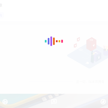
章
)
这一切，似未曾拥有