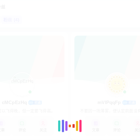
粉丝
粉丝 (
4
)
cMCpEzHq
mVIPqqFp
可以飞得晚，但一定要飞得高。
不要因一场薄雾，便认定前面没
物。
文章
评论
关注
文章
评论
关